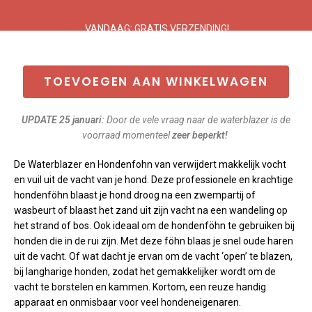
VANDAAG: GRATIS VERZENDING!
TOEVOEGEN AAN WINKELWAGEN
UPDATE 25 j
anuari
:
Door de vele vraag naar de waterblazer
is de
voorraad momenteel
zeer beperkt!
De Waterblazer en Hondenfohn van verwijdert makkelijk vocht
en vuil uit de vacht van je hond. Deze professionele en krachtige
hondenföhn blaast je hond droog na een zwempartij of
wasbeurt of blaast het zand uit zijn vacht na een wandeling op
het strand of bos. Ook ideaal om de hondenföhn te gebruiken bij
honden die in de rui zijn. Met deze föhn blaas je snel oude haren
uit de vacht. Of wat dacht je ervan om de vacht ‘open’ te blazen,
bij langharige honden, zodat het gemakkelijker wordt om de
vacht te borstelen en kammen. Kortom, een reuze handig
apparaat en onmisbaar voor veel hondeneigenaren.